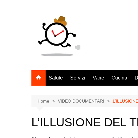
Salta
al
contenuto
Salute
Servizi
Varie
Cucina
D
Home
VIDEO DOCUMENTARI
L’ILLUSION
L’ILLUSIONE DEL 