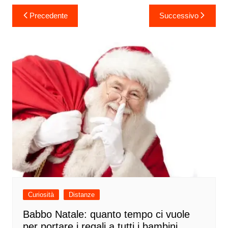
Navigazione
Precedente
Successivo
articoli
Curiosità
Distanze
Babbo Natale: quanto tempo ci vuole
per portare i regali a tutti i bambini