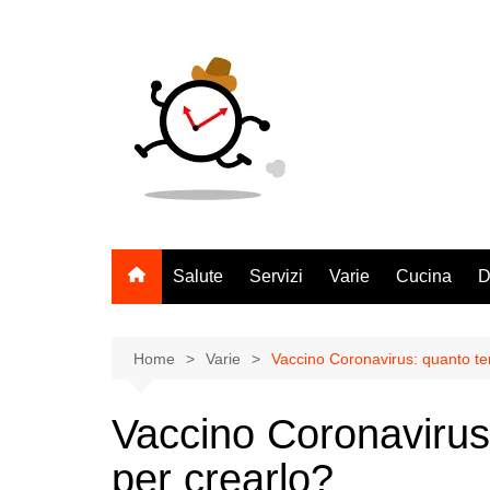
Salta
al
contenuto
Salute
Servizi
Varie
Cucina
D
Home
Varie
Vaccino Coronavirus: quanto te
Vaccino Coronavirus
per crearlo?