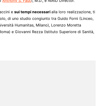
go
Anthony S. Fauc
i, M.D., e NIAID Director.
accini e
sui tempi necessari
alla loro realizzazione, ti
olo, di uno studio congiunto tra Guido Forni (Linceo,
iversità Humanitas, Milano), Lorenzo Moretta
oma) e Giovanni Rezza (Istituto Superiore di Sanità,