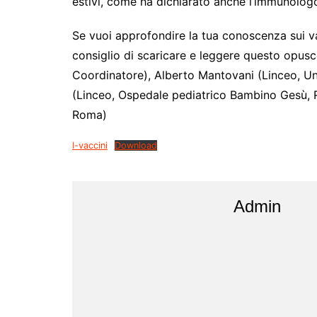
estivi, come ha dichiarato anche l’immunolo
Se vuoi approfondire la tua conoscenza sui v
consiglio di scaricare e leggere questo opusc
Coordinatore), Alberto Mantovani (Linceo, Un
(Linceo, Ospedale pediatrico Bambino Gesù, R
Roma)
I-vaccini
Download
Admin