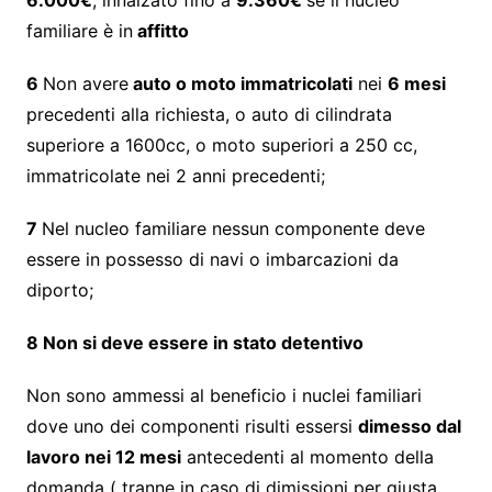
6.000€
, innalzato fino a
9.360€
se il nucleo
familiare è in
affitto
6
Non avere
auto o moto immatricolati
nei
6 mesi
precedenti alla richiesta, o auto di cilindrata
superiore a 1600cc, o moto superiori a 250 cc,
immatricolate nei 2 anni precedenti;
7
Nel nucleo familiare nessun componente deve
essere in possesso di navi o imbarcazioni da
diporto;
8 Non si deve essere in stato detentivo
Non sono ammessi al beneficio i nuclei familiari
dove uno dei componenti risulti essersi
dimesso dal
lavoro nei 12 mesi
antecedenti al momento della
domanda ( tranne in caso di dimissioni per giusta